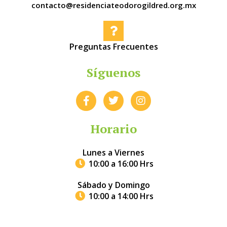
contacto@residenciateodorogildred.org.mx
Preguntas Frecuentes
Síguenos
F
T
I
a
w
n
c
i
s
e
t
t
Horario
b
t
a
o
e
g
Lunes a Viernes
o
r
r
10:00 a 16:00 Hrs
k
a
-
m
Sábado y Domingo
f
10:00 a 14:00 Hrs