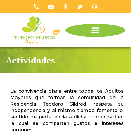
Ir
P
E
F
T
I
h
n
a
w
n
al
o
v
c
i
s
contenido
n
e
e
t
t
e
l
b
t
a
-
o
o
e
g
a
p
o
r
r
l
e
k
a
t
-
m
f
Actividades
La convivencia diaria entre todos los Adultos
Mayores que forman la comunidad de la
Residencia Teodoro Gildred, respeta su
independencia y al mismo tiempo fomenta el
sentido de pertenencia a dicha comunidad en
la cual se comparten gustos e intereses
comunes.