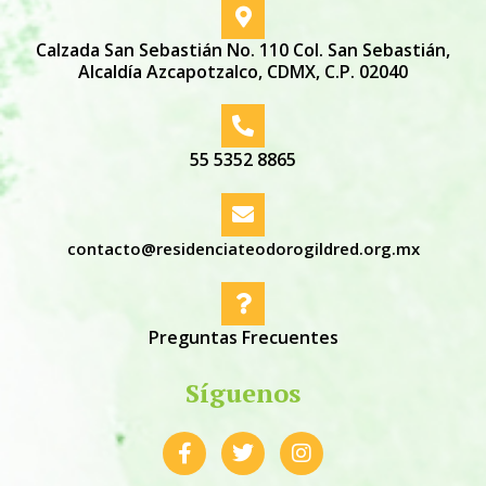
Calzada San Sebastián No. 110 Col. San Sebastián,
Alcaldía Azcapotzalco, CDMX, C.P. 02040
55 5352 8865
contacto@residenciateodorogildred.org.mx
Preguntas Frecuentes
Síguenos
F
T
I
a
w
n
c
i
s